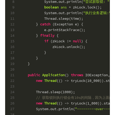
8
            System.out.println(
"尝试获取锁: "
 +
9
boolean
ans
=
 zkLock.lock();
10
            System.out.println(
"执行业务逻辑:"
 +
11
            Thread.sleep(time);
12
        } 
catch
 (Exception e) {
13
            e.printStackTrace();
14
        } 
finally
 {
15
if
 (zkLock != 
null
) {
16
                zkLock.unlock();
17
            }
18
        }
19
    }
20
21
public
Application
()
throws
 IOException, I
22
new
Thread
(() -> tryLock(
10_000
)).star
23
24
        Thread.sleep(
1000
);
25
// 获取锁到执行锁会有10s的间隔，因为上面的
26
new
Thread
(() -> tryLock(
1_000
)).start
27
        System.out.println(
"---------over-----
28