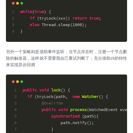
1
while
(
true
) {
2
if
 (tryLock(xxx)) 
return
true
;
3
else
 Thread.sleep(
1000
);
4
}
另外一个策略则是借助事件监听，当节点存在时，注册一个节点删
除的触发器，这样就不需要我自己重试判断了；充分借助zk的特性
来实现异步回调
1
public
void
lock
()
 {
2
if
 (tryLock(path,  
new
Watcher
() {
3
@Override
4
public
void
process
(WatchedEvent event
5
synchronized
 (path){
6
                path.notify();
7
            }