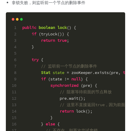
拿锁失败，则监听前一个节点的删除事件
1
public
boolean
lock
()
 {
2
if
 (tryLock()) {
3
return
true
;
4
    }
5
6
try
 {
7
// 监听前一个节点的删除事件
8
Stat
state
=
 zooKeeper.exists(pre, 
tru
9
if
 (state != 
null
) {
10
synchronized
 (pre) {
11
// 阻塞等待前面的节点释放
12
                pre.wait();
13
// 这里不直接返回true，因为前
14
return
 lock();
15
            }
16
        } 
else
 {
17
// 不存在，则再次尝试拿锁