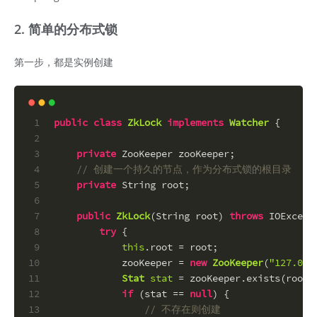
2. 简单的分布式锁
第一步，都是实例创建
1
public
class
ZkLock
implements
Watcher
 {
2
3
private
 ZooKeeper zooKeeper;
4
// 创建一个持久的节点，作为分布式锁的根目录
5
private
 String root;
6
7
public
ZkLock
(String root)
throws
 IOExcept
8
try
 {
9
this
.root = root;
10
            zooKeeper = 
new
ZooKeeper
(
"127.0.0
11
Stat
stat
=
 zooKeeper.exists(root,
12
if
 (stat == 
null
) {
13
// 不存在则创建