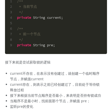
1
/**
2
 * 当前节点
3
 */
4
private
 String current;
5
6
/**
7
 * 前一个节点
8
 */
9
private
 String pre;
接下来就是尝试获取锁的逻辑
current不存在，在表示没有创建过，就创建一个临时顺序
节点，并赋值current
current存在，则表示之前已经创建过了，目前处于等待锁
释放过程
接下来根据当前节点顺序是否最小，来表明是否持有锁成功
当顺序不是最小时，找前面那个节点，并赋值 pre；
监听pre的变化