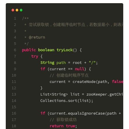
1
/**
2
 * 尝试获取锁，创建顺序临时节点，若数据最小，则表示
3
 *
4
 * 
@return
5
 */
6
public
boolean
tryLock
()
 {
7
try
 {
8
String
path
=
 root + 
"/"
;
9
if
 (current == 
null
) {
10
// 创建临时顺序节点
11
            current = createNode(path, 
false
);
12
        }
13
        List<String> list = zooKeeper.getChild
14
        Collections.sort(list);
15
16
if
 (current.equalsIgnoreCase(path + li
17
// 获取锁成功
18
return
true
;