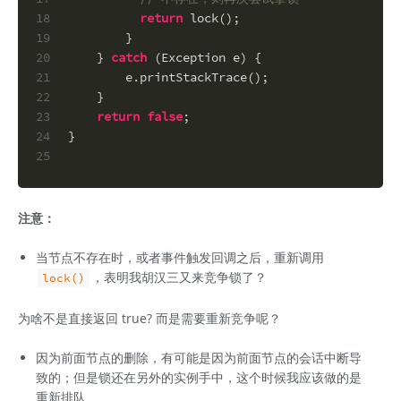
18
return
 lock();
19
        }
20
    } 
catch
 (Exception e) {
21
        e.printStackTrace();
22
    }
23
return
false
;
24
}
25
注意：
当节点不存在时，或者事件触发回调之后，重新调用
，表明我胡汉三又来竞争锁了？
lock()
为啥不是直接返回 true? 而是需要重新竞争呢？
因为前面节点的删除，有可能是因为前面节点的会话中断导
致的；但是锁还在另外的实例手中，这个时候我应该做的是
重新排队