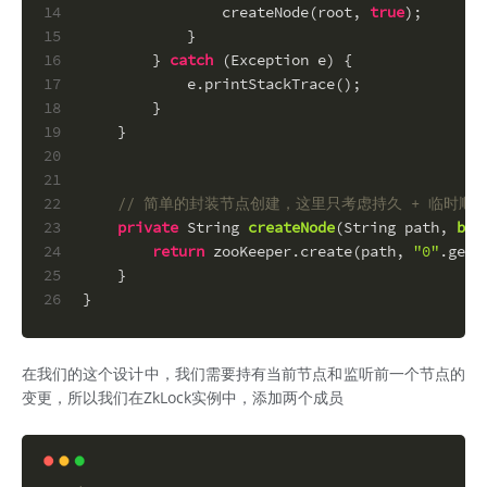
14
                createNode(root, 
true
);
15
            }
16
        } 
catch
 (Exception e) {
17
            e.printStackTrace();
18
        }
19
    }
20
21
22
// 简单的封装节点创建，这里只考虑持久 + 临时顺
23
private
 String 
createNode
(String path, 
boo
24
return
 zooKeeper.create(path, 
"0"
.getB
25
    }
26
}
在我们的这个设计中，我们需要持有当前节点和监听前一个节点的
变更，所以我们在ZkLock实例中，添加两个成员