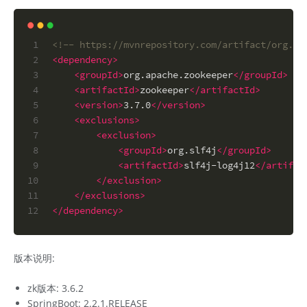
1
<!-- https://mvnrepository.com/artifact/org.ap
2
<
dependency
>
3
<
groupId
>
org.apache.zookeeper
</
groupId
>
4
<
artifactId
>
zookeeper
</
artifactId
>
5
<
version
>
3.7.0
</
version
>
6
<
exclusions
>
7
<
exclusion
>
8
<
groupId
>
org.slf4j
</
groupId
>
9
<
artifactId
>
slf4j-log4j12
</
artifac
10
</
exclusion
>
11
</
exclusions
>
12
</
dependency
>
版本说明:
zk版本: 3.6.2
SpringBoot: 2.2.1.RELEASE