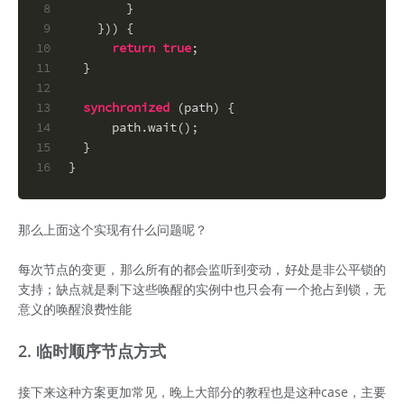
8
        }
9
    })) {
10
return
true
;
11
  }
12
13
synchronized
 (path) {
14
      path.wait();
15
  }
16
}
那么上面这个实现有什么问题呢？
每次节点的变更，那么所有的都会监听到变动，好处是非公平锁的
支持；缺点就是剩下这些唤醒的实例中也只会有一个抢占到锁，无
意义的唤醒浪费性能
2. 临时顺序节点方式
接下来这种方案更加常见，晚上大部分的教程也是这种case，主要