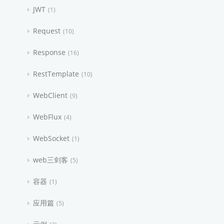
JWT
1
Request
10
Response
16
RestTemplate
10
WebClient
9
WebFlux
4
WebSocket
1
web三剑客
5
容器
1
应用篇
5