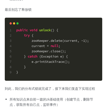
最后别忘了释放锁
1
public
void
unlock
()
 {
2
try
 {
3
        zooKeeper.delete(current, -
1
);
4
        current = 
null
;
5
        zooKeeper.close();
6
    } 
catch
 (Exception e) {
7
        e.printStackTrace();
8
    }
9
}
到此，我们的分布式锁就完成了，接下来我们复盘下实现过程
所有知识点来自前一篇的zk基础使用（创建节点，删除节
点，获取所有自己点，监听事件）