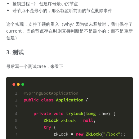
抢锁过程 =》 创建序号最小的节点
若节点不是最小的，那么就监听前面的节点删除事件
这个实现，支持了锁的重入（why? 因为锁未释放时，我们保存了
current，当前节点存在时则直接判断是不是最小的；而不是重新
创建）
3. 测试
最后写一个测试case，来看下
1
@SpringBootApplication
2
public
class
Application
 {
3
4
private
void
tryLock
(
long
 time)
 {
5
ZkLock
zkLock
=
null
;
6
try
 {
7
            zkLock = 
new
ZkLock
(
"/lock"
);