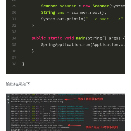
29
Scanner
scanner
=
new
Scanner
(System.i
30
String
ans
=
 scanner.next();
31
        System.out.println(
"---> over --->"
 + 
32
    }
33
34
public
static
void
main
(String[] args)
 {
35
        SpringApplication.run(Application.clas
36
    }
37
38
}
输出结果如下