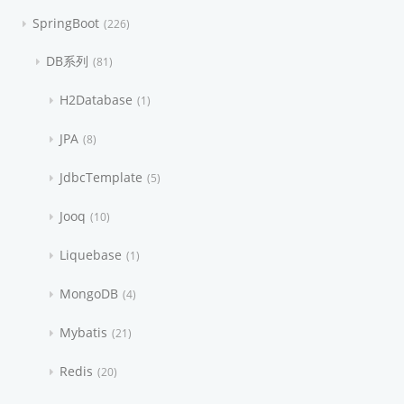
SpringBoot
226
DB系列
81
H2Database
1
JPA
8
JdbcTemplate
5
Jooq
10
Liquebase
1
MongoDB
4
Mybatis
21
Redis
20