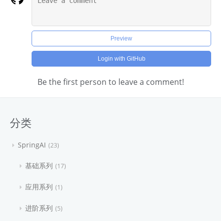
Preview
Login with GitHub
Be the first person to leave a comment!
分类
SpringAI
23
基础系列
17
应用系列
1
进阶系列
5