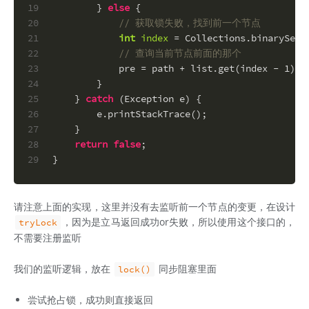
19
        } 
else
 {
20
// 获取锁失败，找到前一个节点
21
int
index
=
 Collections.binarySear
22
// 查询当前节点前面的那个
23
            pre = path + list.get(index - 
1
);
24
        }
25
    } 
catch
 (Exception e) {
26
        e.printStackTrace();
27
    }
28
return
false
;
29
}
请注意上面的实现，这里并没有去监听前一个节点的变更，在设计
，因为是立马返回成功or失败，所以使用这个接口的，
tryLock
不需要注册监听
我们的监听逻辑，放在
同步阻塞里面
lock()
尝试抢占锁，成功则直接返回