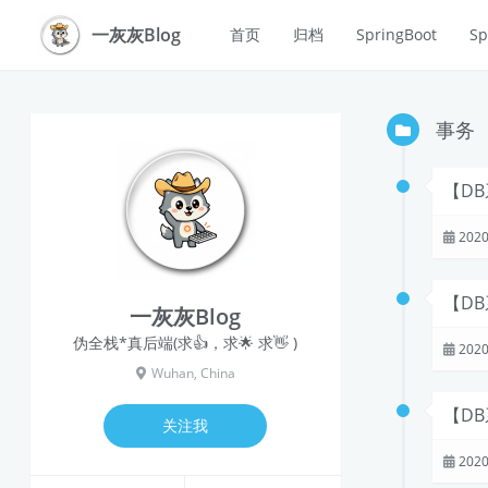
一灰灰Blog
首页
归档
SpringBoot
Sp
事务
【D
2020
【D
一灰灰Blog
伪全栈*真后端(求👍，求🌟 求👋 )
2020
Wuhan, China
【D
关注我
2020