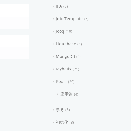
JPA
8
JdbcTemplate
5
Jooq
10
Liquebase
1
MongoDB
4
Mybatis
21
Redis
20
应用篇
4
事务
5
初始化
3