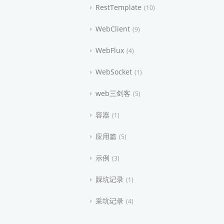
RestTemplate
10
WebClient
9
WebFlux
4
WebSocket
1
web三剑客
5
容器
1
应用篇
5
示例
3
踩坑记录
1
采坑记录
4