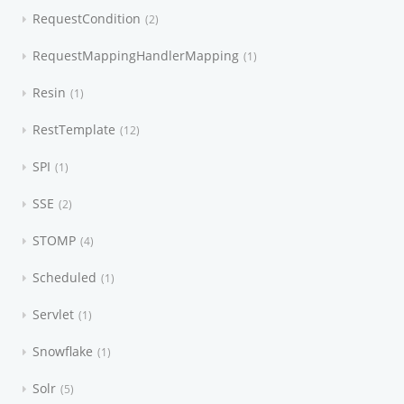
RequestCondition
2
RequestMappingHandlerMapping
1
Resin
1
RestTemplate
12
SPI
1
SSE
2
STOMP
4
Scheduled
1
Servlet
1
Snowflake
1
Solr
5