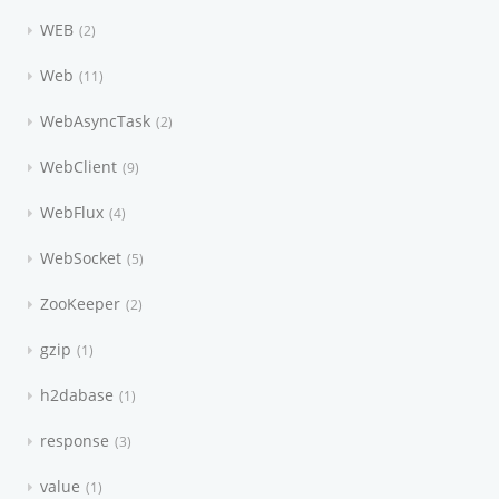
WEB
2
Web
11
WebAsyncTask
2
WebClient
9
WebFlux
4
WebSocket
5
ZooKeeper
2
gzip
1
h2dabase
1
response
3
value
1