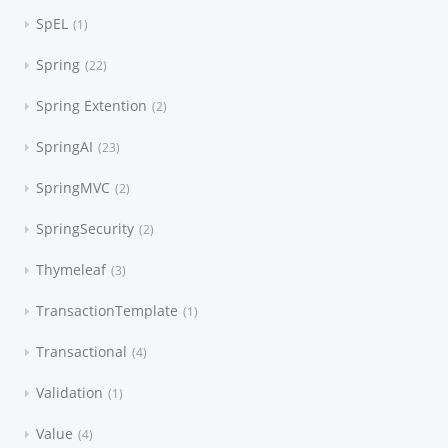
SpEL
1
Spring
22
Spring Extention
2
SpringAI
23
SpringMVC
2
SpringSecurity
2
Thymeleaf
3
TransactionTemplate
1
Transactional
4
Validation
1
Value
4