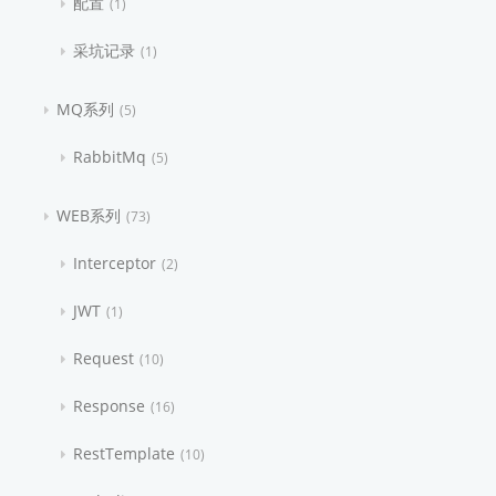
配置
1
采坑记录
1
MQ系列
5
RabbitMq
5
WEB系列
73
Interceptor
2
JWT
1
Request
10
Response
16
RestTemplate
10