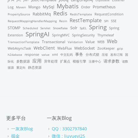
JPL
JWT
Liquibase
Mybatis
MySql
Mongo
Prometheus
Order
Log
Maven
Redis
RabbitMq
PropertySource
RedisTemplate
RequestCondition
RestTemplate
RequestMappingHandlerMapping
Resin
SPI
SSE
Spring
STOMP
Solr
Scheduled
Servlet
Snowflake
SpEL
Spring
SpringAI
Thymeleaf
Extention
SpringMVC
SpringSecurity
Web
Transactional
Value
TransactionTemplate
Validation
WEB
WebClient
WebFlux
WebSocket
WebAsyncTask
ZooKeeper
gzip
事务
response
xml
分布式锁
h2dabase
value
中文乱码
压缩
发布订阅
国
应用
请求参数
模板引擎
际化
多数据源
异常处理
扩展点
注册中心
读数
据源
重定向
静态资源
更多平台
一灰灰Blog
一灰灰Blog
QQ : 3302797840
掘金
微信 : liuyueyi25