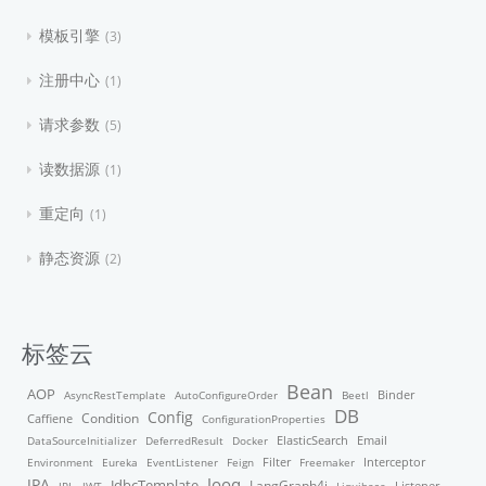
模板引擎
3
注册中心
1
请求参数
5
读数据源
1
重定向
1
静态资源
2
标签云
Bean
AOP
Binder
AsyncRestTemplate
AutoConfigureOrder
Beetl
DB
Config
Condition
Caffiene
ConfigurationProperties
ElasticSearch
DataSourceInitializer
DeferredResult
Docker
Email
Filter
Environment
Eureka
EventListener
Feign
Freemaker
Interceptor
Jooq
JPA
JdbcTemplate
LangGraph4j
Listener