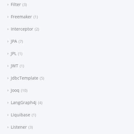
Filter
3
Freemaker
1
Interceptor
2
JPA
7
JPL
1
JWT
1
JdbcTemplate
5
Jooq
10
LangGraph4j
4
Liquibase
1
Listener
3