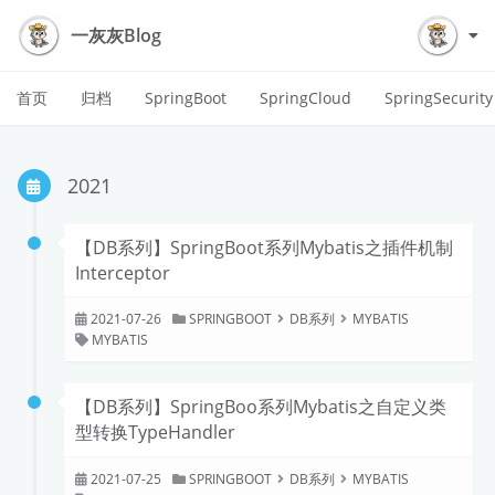
一灰灰Blog
首页
归档
SpringBoot
SpringCloud
SpringSecurity
2021
【DB系列】SpringBoot系列Mybatis之插件机制
Interceptor
2021-07-26
SPRINGBOOT
DB系列
MYBATIS
MYBATIS
【DB系列】SpringBoo系列Mybatis之自定义类
型转换TypeHandler
2021-07-25
SPRINGBOOT
DB系列
MYBATIS