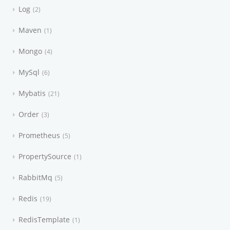
Log
2
Maven
1
Mongo
4
MySql
6
Mybatis
21
Order
3
Prometheus
5
PropertySource
1
RabbitMq
5
Redis
19
RedisTemplate
1