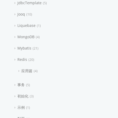
JdbcTemplate
5
Jooq
10
Liquebase
1
MongoDB
4
Mybatis
21
Redis
20
应用篇
4
事务
5
初始化
3
示例
1