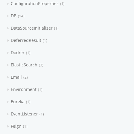
ConfigurationProperties
1
DB
14
DataSourceInitializer
1
DeferredResult
1
Docker
1
ElasticSearch
3
Email
2
Environment
1
Eureka
1
EventListener
1
Feign
1