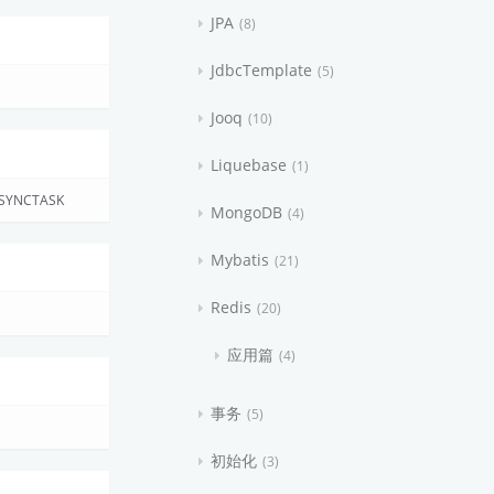
JPA
8
JdbcTemplate
5
Jooq
10
Liquebase
1
SYNCTASK
MongoDB
4
Mybatis
21
Redis
20
应用篇
4
事务
5
初始化
3