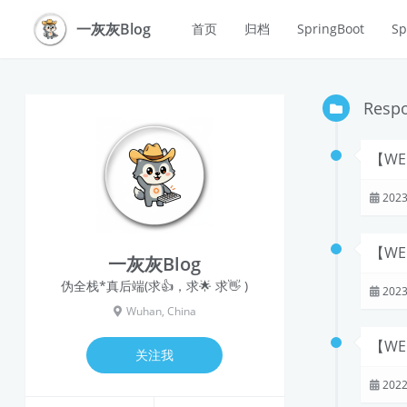
一灰灰Blog
首页
归档
SpringBoot
Sp
Resp
【W
2023
【W
一灰灰Blog
伪全栈*真后端(求👍，求🌟 求👋 )
2023
Wuhan, China
【W
关注我
2022