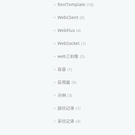
RestTemplate
10
WebClient
9
WebFlux
4
WebSocket
1
web三剑客
5
容器
1
应用篇
5
示例
3
踩坑记录
1
采坑记录
4