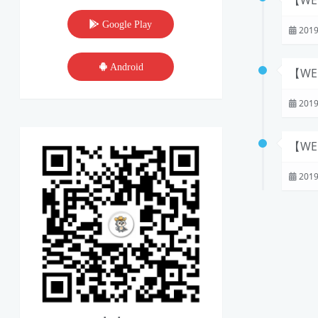
【WE
Google Play
2019
Android
【WE
2019
【W
2019