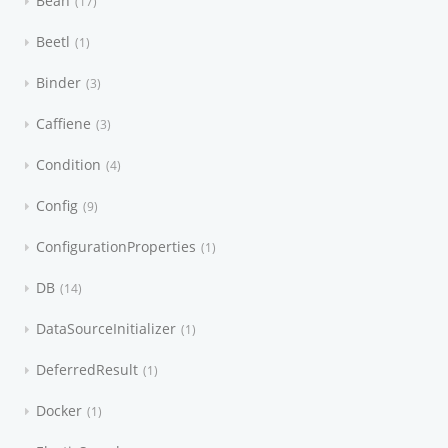
Bean
17
Beetl
1
Binder
3
Caffiene
3
Condition
4
Config
9
ConfigurationProperties
1
DB
14
DataSourceInitializer
1
DeferredResult
1
Docker
1