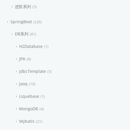
进阶系列
5
SpringBoot
226
DB系列
81
H2Database
1
JPA
8
JdbcTemplate
5
Jooq
10
Liquebase
1
MongoDB
4
Mybatis
21