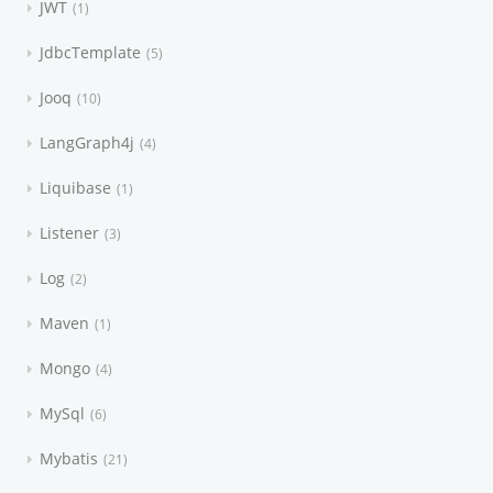
JWT
1
JdbcTemplate
5
Jooq
10
LangGraph4j
4
Liquibase
1
Listener
3
Log
2
Maven
1
Mongo
4
MySql
6
Mybatis
21