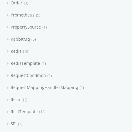
Order
3
Prometheus
5
PropertySource
1
RabbitMq
5
Redis
19
RedisTemplate
1
RequestCondition
2
RequestMappingHandlerMapping
1
Resin
1
RestTemplate
12
SPI
1