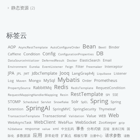
静态资源
2
标签云
Bean
AOP
Binder
AsyncRestTemplate
AutoConfigureOrder
Beetl
DB
Config
Condition
Caffiene
ConfigurationProperties
ElasticSearch
DataSourceInitializer
DeferredResult
Docker
Email
Filter
Environment
Eureka
EventListener
Feign
Freemaker
Interceptor
Jooq
JPA
JdbcTemplate
LangGraph4j
Listener
JPL
JWT
Liquibase
Mybatis
MySql
Mongo
Prometheus
Order
Log
Maven
Redis
RabbitMq
PropertySource
RedisTemplate
RequestCondition
RestTemplate
RequestMappingHandlerMapping
Resin
SPI
SSE
Spring
STOMP
Solr
Scheduled
Servlet
Snowflake
SpEL
Spring
SpringAI
Thymeleaf
Extention
SpringMVC
SpringSecurity
Web
Transactional
Value
TransactionTemplate
Validation
WEB
WebClient
WebFlux
WebSocket
WebAsyncTask
ZooKeeper
gzip
事务
response
xml
分布式锁
h2dabase
value
中文乱码
压缩
发布订阅
国
应用
请求参数
模板引擎
际化
多数据源
异常处理
扩展点
注册中心
读数