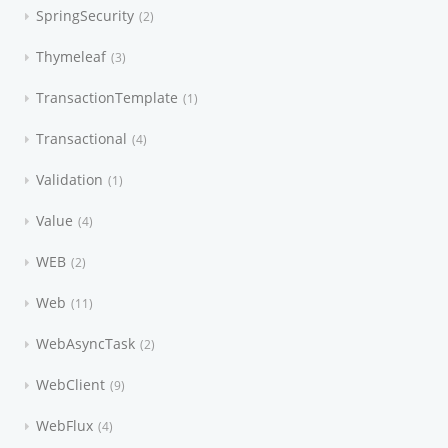
SpringSecurity
2
Thymeleaf
3
TransactionTemplate
1
Transactional
4
Validation
1
Value
4
WEB
2
Web
11
WebAsyncTask
2
WebClient
9
WebFlux
4