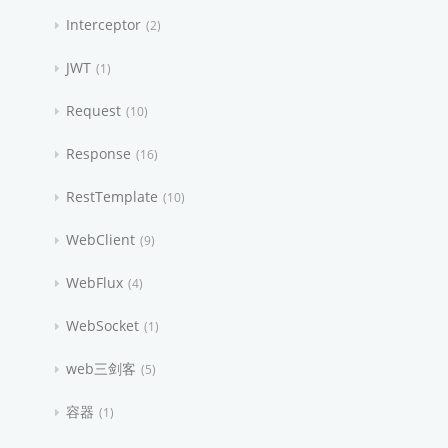
Interceptor
2
JWT
1
Request
10
Response
16
RestTemplate
10
WebClient
9
WebFlux
4
WebSocket
1
web三剑客
5
容器
1