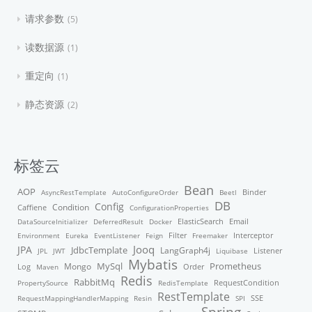
请求参数
5
读数据源
1
重定向
1
静态资源
2
标签云
Bean
AOP
Binder
AsyncRestTemplate
AutoConfigureOrder
Beetl
DB
Config
Condition
Caffiene
ConfigurationProperties
ElasticSearch
DataSourceInitializer
DeferredResult
Docker
Email
Filter
Environment
Eureka
EventListener
Feign
Freemaker
Interceptor
Jooq
JPA
JdbcTemplate
LangGraph4j
Listener
JPL
JWT
Liquibase
Mybatis
MySql
Mongo
Prometheus
Order
Log
Maven
Redis
RabbitMq
PropertySource
RedisTemplate
RequestCondition
RestTemplate
RequestMappingHandlerMapping
Resin
SPI
SSE
Spring