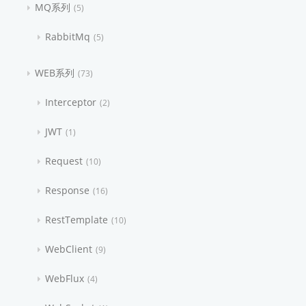
MQ系列
5
RabbitMq
5
WEB系列
73
Interceptor
2
JWT
1
Request
10
Response
16
RestTemplate
10
WebClient
9
WebFlux
4