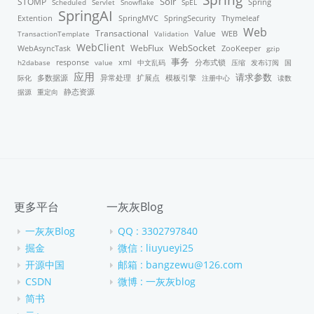
STOMP
Solr
Scheduled
Servlet
Snowflake
SpEL
Spring
SpringAI
Thymeleaf
Extention
SpringMVC
SpringSecurity
Web
Transactional
Value
TransactionTemplate
Validation
WEB
WebClient
WebFlux
WebSocket
WebAsyncTask
ZooKeeper
gzip
事务
response
xml
分布式锁
h2dabase
value
中文乱码
压缩
发布订阅
国
应用
请求参数
模板引擎
际化
多数据源
异常处理
扩展点
注册中心
读数
据源
重定向
静态资源
更多平台
一灰灰Blog
一灰灰Blog
QQ : 3302797840
掘金
微信 : liuyueyi25
开源中国
邮箱 : bangzewu@126.com
CSDN
微博 : 一灰灰blog
简书