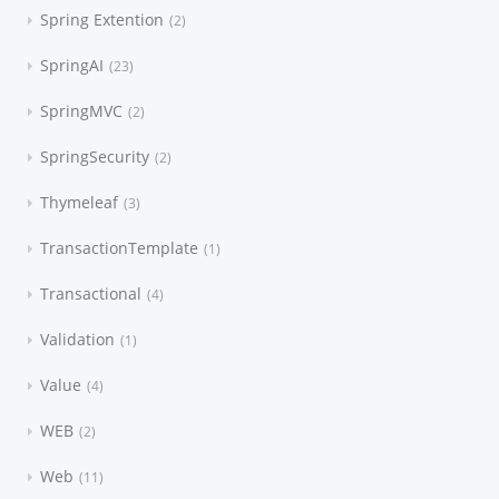
Spring Extention
2
SpringAI
23
SpringMVC
2
SpringSecurity
2
Thymeleaf
3
TransactionTemplate
1
Transactional
4
Validation
1
Value
4
WEB
2
Web
11