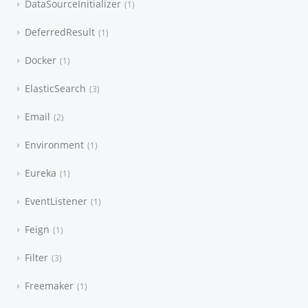
DataSourceInitializer
1
DeferredResult
1
Docker
1
ElasticSearch
3
Email
2
Environment
1
Eureka
1
EventListener
1
Feign
1
Filter
3
Freemaker
1