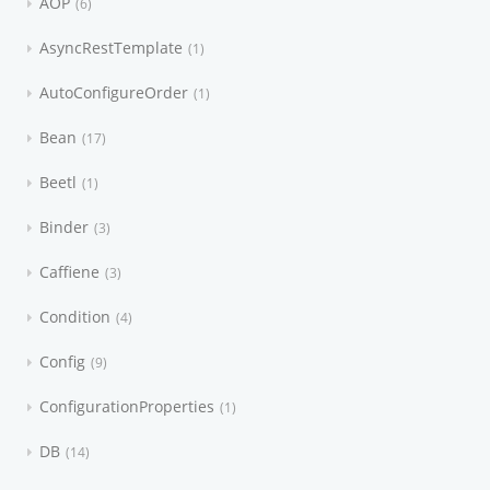
AOP
6
AsyncRestTemplate
1
AutoConfigureOrder
1
Bean
17
Beetl
1
Binder
3
Caffiene
3
Condition
4
Config
9
ConfigurationProperties
1
DB
14