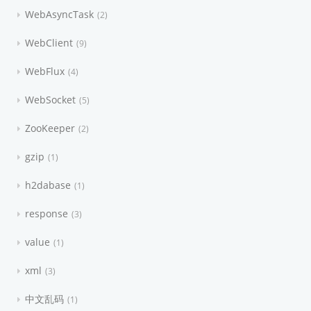
WebAsyncTask
2
WebClient
9
WebFlux
4
WebSocket
5
ZooKeeper
2
gzip
1
h2dabase
1
response
3
value
1
xml
3
中文乱码
1