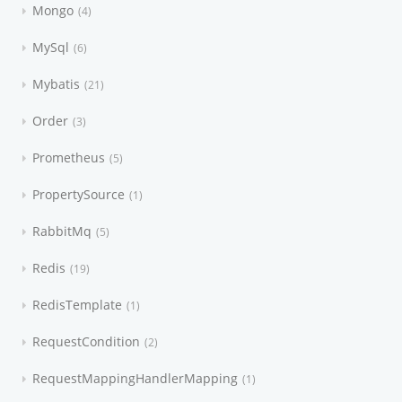
Mongo
4
MySql
6
Mybatis
21
Order
3
Prometheus
5
PropertySource
1
RabbitMq
5
Redis
19
RedisTemplate
1
RequestCondition
2
RequestMappingHandlerMapping
1