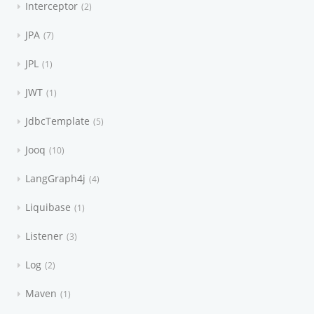
Interceptor
2
JPA
7
JPL
1
JWT
1
JdbcTemplate
5
Jooq
10
LangGraph4j
4
Liquibase
1
Listener
3
Log
2
Maven
1