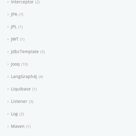
Interceptor
2
JPA
7
JPL
1
JWT
1
JdbcTemplate
5
Jooq
10
LangGraph4j
4
Liquibase
1
Listener
3
Log
2
Maven
1