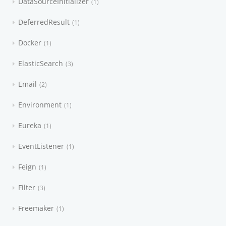
DataSourceInitializer
1
DeferredResult
1
Docker
1
ElasticSearch
3
Email
2
Environment
1
Eureka
1
EventListener
1
Feign
1
Filter
3
Freemaker
1