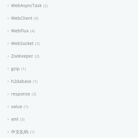
WebAsyncTask
2
WebClient
9
WebFlux
4
WebSocket
5
ZooKeeper
2
gzip
1
h2dabase
1
response
3
value
1
xml
3
中文乱码
1