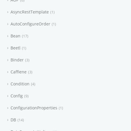
6
AsyncRestTemplate
1
AutoConfigureOrder
1
Bean
17
Beetl
1
Binder
3
Caffiene
3
Condition
4
Config
9
ConfigurationProperties
1
DB
14