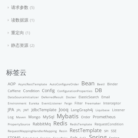
请求参数
5
读数据源
1
重定向
1
静态资源
2
标签云
Bean
AOP
Binder
AsyncRestTemplate
AutoConfigureOrder
Beetl
DB
Config
Condition
Caffiene
ConfigurationProperties
ElasticSearch
DataSourceInitializer
DeferredResult
Docker
Email
Filter
Environment
Eureka
EventListener
Feign
Freemaker
Interceptor
Jooq
JPA
JdbcTemplate
LangGraph4j
Listener
JPL
JWT
Liquibase
Mybatis
MySql
Mongo
Prometheus
Order
Log
Maven
Redis
RabbitMq
PropertySource
RedisTemplate
RequestCondition
RestTemplate
RequestMappingHandlerMapping
Resin
SPI
SSE
Spring
STOMP
Solr