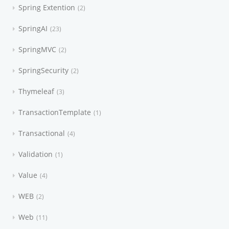
Spring Extention
2
SpringAI
23
SpringMVC
2
SpringSecurity
2
Thymeleaf
3
TransactionTemplate
1
Transactional
4
Validation
1
Value
4
WEB
2
Web
11