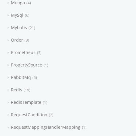
Mongo
4
MySql
6
Mybatis
21
Order
3
Prometheus
5
PropertySource
1
RabbitMq
5
Redis
19
RedisTemplate
1
RequestCondition
2
RequestMappingHandlerMapping
1