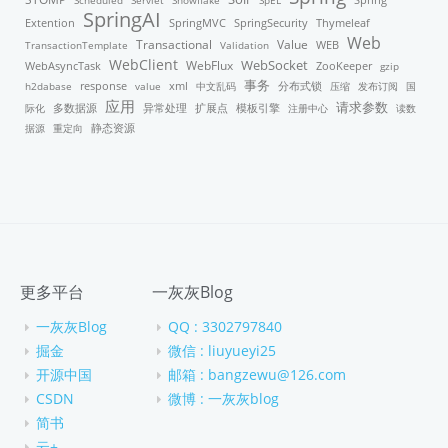
Scheduled
Servlet
Snowflake
SpEL
Spring
SpringAI
Thymeleaf
Extention
SpringMVC
SpringSecurity
Web
Transactional
Value
TransactionTemplate
Validation
WEB
WebClient
WebFlux
WebSocket
WebAsyncTask
ZooKeeper
gzip
事务
response
xml
分布式锁
h2dabase
value
中文乱码
压缩
发布订阅
国
应用
请求参数
模板引擎
际化
多数据源
异常处理
扩展点
注册中心
读数
据源
重定向
静态资源
更多平台
一灰灰Blog
一灰灰Blog
QQ : 3302797840
掘金
微信 : liuyueyi25
开源中国
邮箱 : bangzewu@126.com
CSDN
微博 : 一灰灰blog
简书
云+