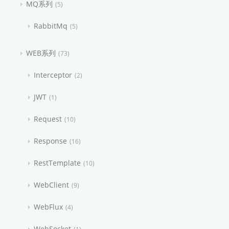
MQ系列
5
RabbitMq
5
WEB系列
73
Interceptor
2
JWT
1
Request
10
Response
16
RestTemplate
10
WebClient
9
WebFlux
4
WebSocket