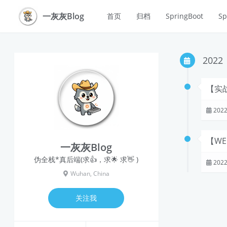
一灰灰Blog
首页
归档
SpringBoot
Sp
2022
【实
2022
【W
一灰灰Blog
伪全栈*真后端(求👍，求🌟 求👋 )
2022
Wuhan, China
关注我