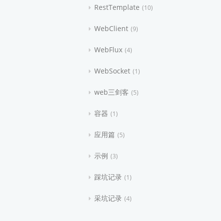
RestTemplate
10
WebClient
9
WebFlux
4
WebSocket
1
web三剑客
5
容器
1
应用篇
5
示例
3
踩坑记录
1
采坑记录
4