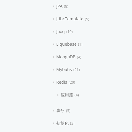
JPA
8
JdbcTemplate
5
Jooq
10
Liquebase
1
MongoDB
4
Mybatis
21
Redis
20
应用篇
4
事务
5
初始化
3