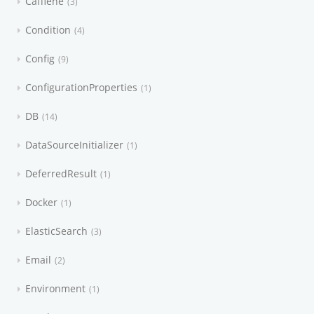
Caffiene
3
Condition
4
Config
9
ConfigurationProperties
1
DB
14
DataSourceInitializer
1
DeferredResult
1
Docker
1
ElasticSearch
3
Email
2
Environment
1