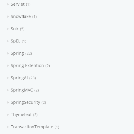
Servlet
1
Snowflake
1
Solr
5
SpEL
1
Spring
22
Spring Extention
2
SpringAI
23
SpringMVC
2
SpringSecurity
2
Thymeleaf
3
TransactionTemplate
1