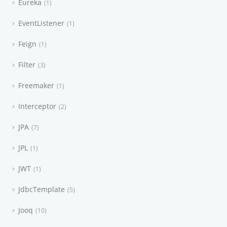
Eureka
1
EventListener
1
Feign
1
Filter
3
Freemaker
1
Interceptor
2
JPA
7
JPL
1
JWT
1
JdbcTemplate
5
Jooq
10