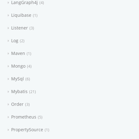
LangGraph4j
4
Liquibase
1
Listener
3
Log
2
Maven
1
Mongo
4
MySql
6
Mybatis
21
Order
3
Prometheus
5
PropertySource
1