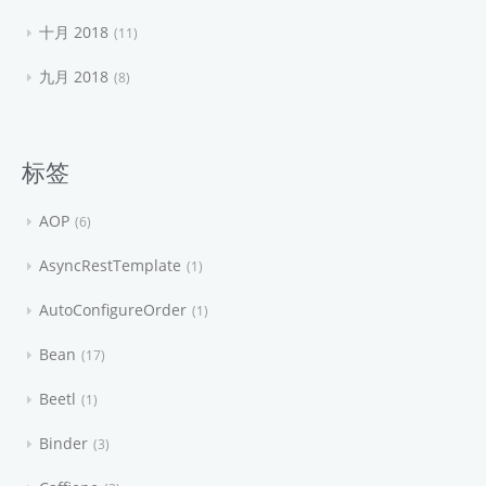
十月 2018
11
九月 2018
8
标签
AOP
6
AsyncRestTemplate
1
AutoConfigureOrder
1
Bean
17
Beetl
1
Binder
3