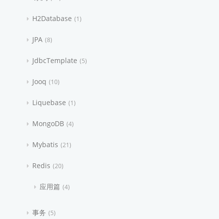
H2Database
1
JPA
8
JdbcTemplate
5
Jooq
10
Liquebase
1
MongoDB
4
Mybatis
21
Redis
20
应用篇
4
事务
5