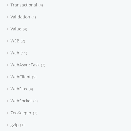
Transactional
4
Validation
1
Value
4
WEB
2
Web
11
WebAsyncTask
2
WebClient
9
WebFlux
4
WebSocket
5
ZooKeeper
2
gzip
1