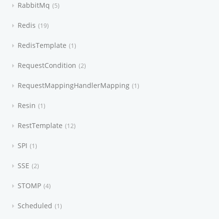
RabbitMq
5
Redis
19
RedisTemplate
1
RequestCondition
2
RequestMappingHandlerMapping
1
Resin
1
RestTemplate
12
SPI
1
SSE
2
STOMP
4
Scheduled
1