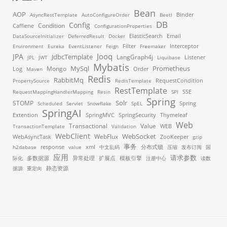
Bean
AOP
Binder
AsyncRestTemplate
AutoConfigureOrder
Beetl
DB
Config
Condition
Caffiene
ConfigurationProperties
ElasticSearch
DataSourceInitializer
DeferredResult
Docker
Email
Filter
Environment
Eureka
EventListener
Feign
Freemaker
Interceptor
Jooq
JPA
JdbcTemplate
LangGraph4j
Listener
JPL
JWT
Liquibase
Mybatis
MySql
Mongo
Prometheus
Order
Log
Maven
Redis
RabbitMq
PropertySource
RedisTemplate
RequestCondition
RestTemplate
RequestMappingHandlerMapping
Resin
SPI
SSE
Spring
STOMP
Solr
Scheduled
Servlet
Snowflake
SpEL
Spring
SpringAI
Thymeleaf
Extention
SpringMVC
SpringSecurity
Web
Transactional
Value
TransactionTemplate
Validation
WEB
WebClient
WebFlux
WebSocket
WebAsyncTask
ZooKeeper
gzip
事务
response
xml
分布式锁
h2dabase
value
中文乱码
压缩
发布订阅
国
应用
请求参数
模板引擎
际化
多数据源
异常处理
扩展点
注册中心
读数
据源
重定向
静态资源