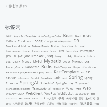
静态资源
2
标签云
Bean
AOP
Binder
AsyncRestTemplate
AutoConfigureOrder
Beetl
DB
Config
Condition
Caffiene
ConfigurationProperties
ElasticSearch
DataSourceInitializer
DeferredResult
Docker
Email
Filter
Environment
Eureka
EventListener
Feign
Freemaker
Interceptor
Jooq
JPA
JdbcTemplate
LangGraph4j
Listener
JPL
JWT
Liquibase
Mybatis
MySql
Mongo
Prometheus
Order
Log
Maven
Redis
RabbitMq
PropertySource
RedisTemplate
RequestCondition
RestTemplate
RequestMappingHandlerMapping
Resin
SPI
SSE
Spring
STOMP
Solr
Scheduled
Servlet
Snowflake
SpEL
Spring
SpringAI
Thymeleaf
Extention
SpringMVC
SpringSecurity
Web
Transactional
Value
TransactionTemplate
Validation
WEB
WebClient
WebFlux
WebSocket
WebAsyncTask
ZooKeeper
gzip
事务
response
xml
分布式锁
h2dabase
value
中文乱码
压缩
发布订阅
国
应用
请求参数
模板引擎
际化
多数据源
异常处理
扩展点
注册中心
读数