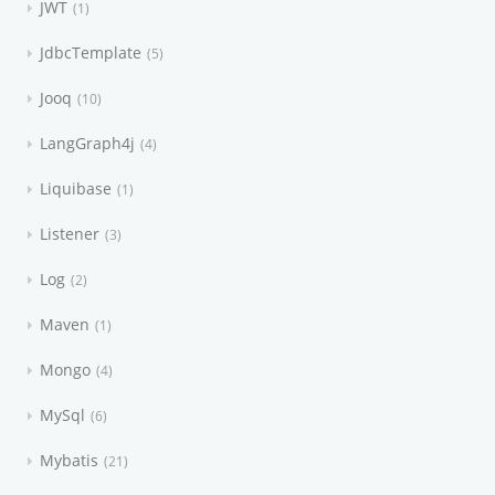
JWT
1
JdbcTemplate
5
Jooq
10
LangGraph4j
4
Liquibase
1
Listener
3
Log
2
Maven
1
Mongo
4
MySql
6
Mybatis
21