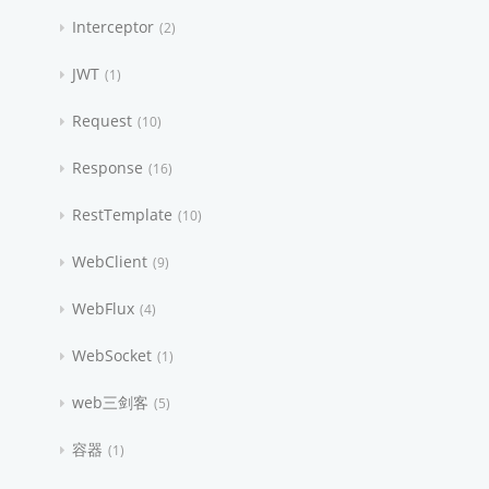
Interceptor
2
JWT
1
Request
10
Response
16
RestTemplate
10
WebClient
9
WebFlux
4
WebSocket
1
web三剑客
5
容器
1