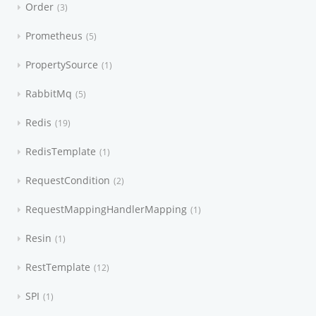
Order
3
Prometheus
5
PropertySource
1
RabbitMq
5
Redis
19
RedisTemplate
1
RequestCondition
2
RequestMappingHandlerMapping
1
Resin
1
RestTemplate
12
SPI
1