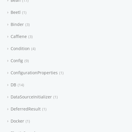
Bean
17
Beetl
1
Binder
3
Caffiene
3
Condition
4
Config
9
ConfigurationProperties
1
DB
14
DataSourceInitializer
1
DeferredResult
1
Docker
1