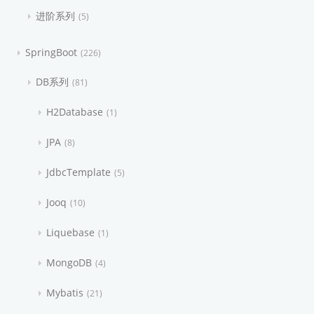
进阶系列
5
SpringBoot
226
DB系列
81
H2Database
1
JPA
8
JdbcTemplate
5
Jooq
10
Liquebase
1
MongoDB
4
Mybatis
21