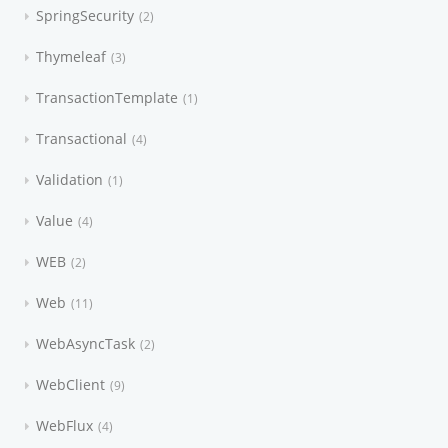
SpringSecurity
2
Thymeleaf
3
TransactionTemplate
1
Transactional
4
Validation
1
Value
4
WEB
2
Web
11
WebAsyncTask
2
WebClient
9
WebFlux
4