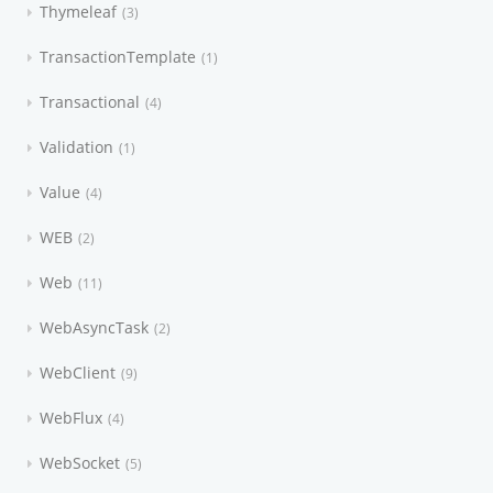
Thymeleaf
3
TransactionTemplate
1
Transactional
4
Validation
1
Value
4
WEB
2
Web
11
WebAsyncTask
2
WebClient
9
WebFlux
4
WebSocket
5