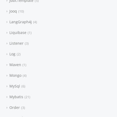
JdbcTemplate
5
Jooq
10
LangGraph4j
4
Liquibase
1
Listener
3
Log
2
Maven
1
Mongo
4
MySql
6
Mybatis
21
Order
3