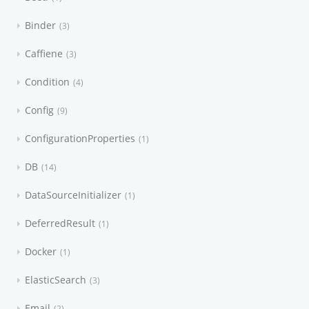
Binder
3
Caffiene
3
Condition
4
Config
9
ConfigurationProperties
1
DB
14
DataSourceInitializer
1
DeferredResult
1
Docker
1
ElasticSearch
3
Email
2