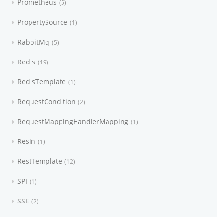
Prometheus
5
PropertySource
1
RabbitMq
5
Redis
19
RedisTemplate
1
RequestCondition
2
RequestMappingHandlerMapping
1
Resin
1
RestTemplate
12
SPI
1
SSE
2