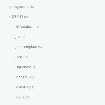
SpringBoot
226
DB系列
81
H2Database
1
JPA
8
JdbcTemplate
5
Jooq
10
Liquebase
1
MongoDB
4
Mybatis
21
Redis
20