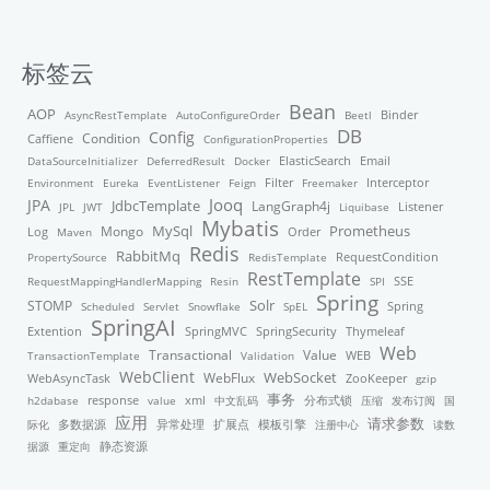
标签云
Bean
AOP
Binder
AsyncRestTemplate
AutoConfigureOrder
Beetl
DB
Config
Condition
Caffiene
ConfigurationProperties
ElasticSearch
DataSourceInitializer
DeferredResult
Docker
Email
Filter
Environment
Eureka
EventListener
Feign
Freemaker
Interceptor
Jooq
JPA
JdbcTemplate
LangGraph4j
Listener
JPL
JWT
Liquibase
Mybatis
MySql
Mongo
Prometheus
Order
Log
Maven
Redis
RabbitMq
PropertySource
RedisTemplate
RequestCondition
RestTemplate
RequestMappingHandlerMapping
Resin
SPI
SSE
Spring
STOMP
Solr
Scheduled
Servlet
Snowflake
SpEL
Spring
SpringAI
Thymeleaf
Extention
SpringMVC
SpringSecurity
Web
Transactional
Value
TransactionTemplate
Validation
WEB
WebClient
WebFlux
WebSocket
WebAsyncTask
ZooKeeper
gzip
事务
response
xml
分布式锁
h2dabase
value
中文乱码
压缩
发布订阅
国
应用
请求参数
模板引擎
际化
多数据源
异常处理
扩展点
注册中心
读数
据源
重定向
静态资源