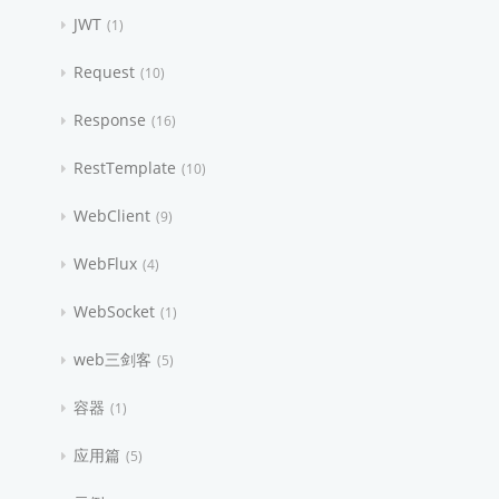
JWT
1
Request
10
Response
16
RestTemplate
10
WebClient
9
WebFlux
4
WebSocket
1
web三剑客
5
容器
1
应用篇
5