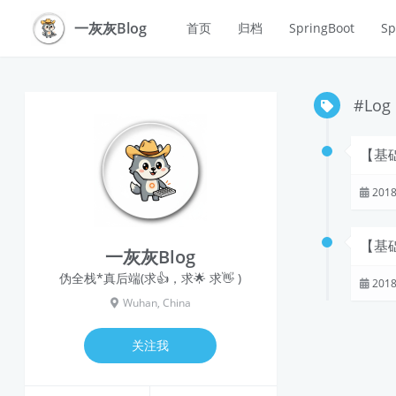
一灰灰Blog
首页
归档
SpringBoot
Sp
#Log
【基础
2018
【基
一灰灰Blog
伪全栈*真后端(求👍，求🌟 求👋 )
2018
Wuhan, China
关注我