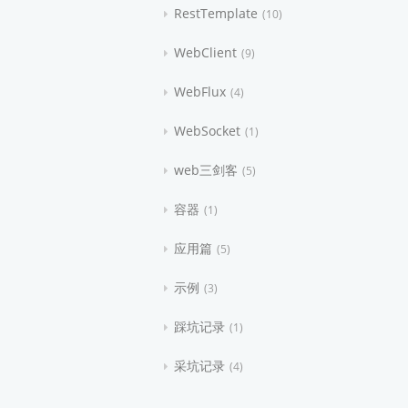
RestTemplate
10
WebClient
9
WebFlux
4
WebSocket
1
web三剑客
5
容器
1
应用篇
5
示例
3
踩坑记录
1
采坑记录
4