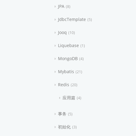
JPA
8
JdbcTemplate
5
Jooq
10
Liquebase
1
MongoDB
4
Mybatis
21
Redis
20
应用篇
4
事务
5
初始化
3